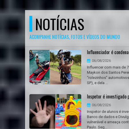
NOTÍCIAS
ACOMPANHE NOTÍCIAS, FOTOS E VÍDEOS DO MUNDO
Influenciador é condena
06/08/2026
Influencer com mais de 
Maykon dos Santos Pereir
“rolezinhos” automotivos 
SP), e dela ...
Inspetor é investigado 
06/08/2026
Inspetor de alunos é inve
Banco de dados e Divulga
vulnerável e ameaça cont
Paulo. Seg...