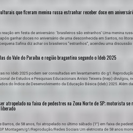
culturais que fizeram menina russa estranhar receber doce em aniversári
m reação em festa de aniversário: 'brasileiros são estranhos' Uma menina russ
et após ganhar doces no aniversário de uma desconhecida em Santos, no litora
 pequena Safina diz achar os brasileiros "estranhos", acendeu uma discussão 
las do Vale do Paraíba e região bragantina segundo o Ideb 2025
cas no Ideb 2025 podem ser consultadas em levantamento do g1. Reproduçã
cional de Estudos e Pesquisas Educacionais Anísio Teixeira (Inep) divulgou, n
ultados do Índice de Desenvolvimento da Educação Básica (Ideb) 2025. Além d
ser atropelado na faixa de pedestres na Zona Norte de SP; motorista se 
 liberado
e Barros, de 58 anos, foi atropelado no último sábado (1°) em faixa de pedest
e SP. Montagem/g1/Reprodução/Redes Sociais Um eletricista de 58 anos morr