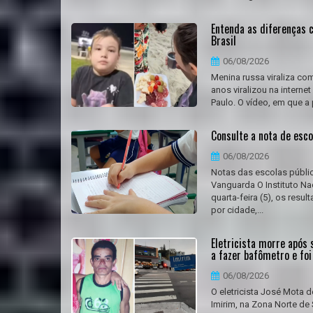
Entenda as diferenças 
Brasil
06/08/2026
Menina russa viraliza co
anos viralizou na intern
Paulo. O vídeo, em que a
Consulte a nota de esco
06/08/2026
Notas das escolas públi
Vanguarda O Instituto Na
quarta-feira (5), os res
por cidade,...
Eletricista morre após 
a fazer bafômetro e foi
06/08/2026
O eletricista José Mota d
Imirim, na Zona Norte d