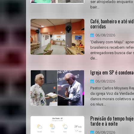
ser atropelado enquanto 
bair...
Café, banheiro e até vi
corridas
06/08/2026
'Delivery com Maju': apr
brasileiros recebem refe
entregadores busca dar 
de...
Igreja em SP é condena
06/08/2026
Pastor Carlos Moyses Re
da igreja Voz da Verdad
danos morais coletivos a
os réus...
Previsão do tempo hoje
tarde e à noite
06/08/2026