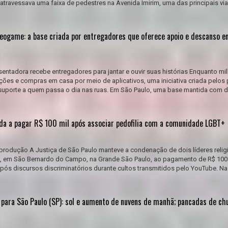
atravessava uma faixa de pedestres na Avenida Imirim, uma das principais vi
deogame: a base criada por entregadores que oferece apoio e descanso e
esentadora recebe entregadores para jantar e ouvir suas histórias Enquanto mi
ições e compras em casa por meio de aplicativos, uma iniciativa criada pelos 
suporte a quem passa o dia nas ruas. Em São Paulo, uma base mantida com
da a pagar R$ 100 mil após associar pedofilia com a comunidade LGBT+
produção A Justiça de São Paulo manteve a condenação de dois líderes relig
e, em São Bernardo do Campo, na Grande São Paulo, ao pagamento de R$ 100 
pós discursos discriminatórios durante cultos transmitidos pelo YouTube. Na
 para São Paulo (SP): sol e aumento de nuvens de manhã; pancadas de ch