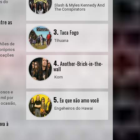
as do
Slash & Myles Kennedy And
The Conspirators
ntre as
3.
Taca Fogo
Tihuana
lhões de
próprios
 doações
4.
Another-Brick-in-the-
wall
Korn
iosos e
5.
mil por
Eu que não amo você
 ocasião,
Engeheiros do Hawai
uva à