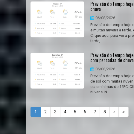
Previsão do tempo hoje 
chuva
06/08/2026
Previsão do tempo hoje e
e muitas nuvens à tarde
Clique aqui para ver a p
tarde,...
Previsão do tempo hoje 
com pancadas de chuva
06/08/2026
Previsão do tempo hoje e
de sol com muitas nuven
e as mínimas de 15ºC. Cl
nuvens. N...
1
2
3
4
5
6
7
8