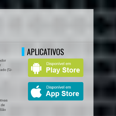
APLICATIVOS
ador
r
tado (TJ-
tivas
 de
 São