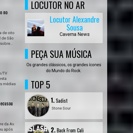
LOCUTOR NO AR
o no
Locutor Alexandre
Sousa
a de oito
Caverna News
l de São
sobre...
PEÇA SUA MÚSICA
Os grandes clássicos, os grandes ícones
do Mundo do Rock.
o/TV
esta
TOP 5
as médias
1.
Sadist
recusou
Stone Sour
re da Av.
2.
Back From Cali
eu após