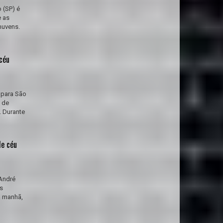
 (SP) é
e as
nuvens.
céu
 para São
 de
. Durante
de céu
 André
s
a manhã,